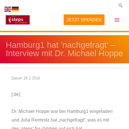
Zum
Suc
Inhalt
JETZT SPENDEN
springen
Hamburg1 hat ’nachgefragt‘ –
Interview mit Dr. Michael Hoppe
Datum
26.2.2016
[:de]
Dr. Michael Hoppe war bei Hamburg1 eingeladen
und Julia Reimnitz hat „nachgefragt“, was es mit
den ’steps‘ for children auf sich hat.