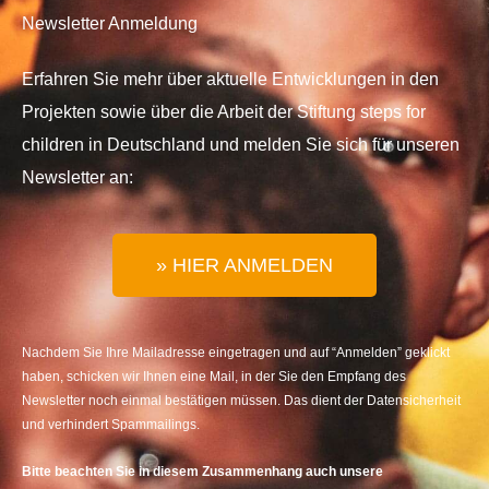
Newsletter Anmeldung
Erfahren Sie mehr über aktuelle Entwicklungen in den
Projekten sowie über die Arbeit der Stiftung steps for
children in Deutschland und melden Sie sich für unseren
Newsletter an:
» HIER ANMELDEN
Nachdem Sie Ihre Mailadresse eingetragen und auf “Anmelden” geklickt
haben, schicken wir Ihnen eine Mail, in der Sie den Empfang des
Newsletter noch einmal bestätigen müssen. Das dient der Datensicherheit
und verhindert Spammailings.
Bitte beachten Sie in diesem Zusammenhang auch unsere