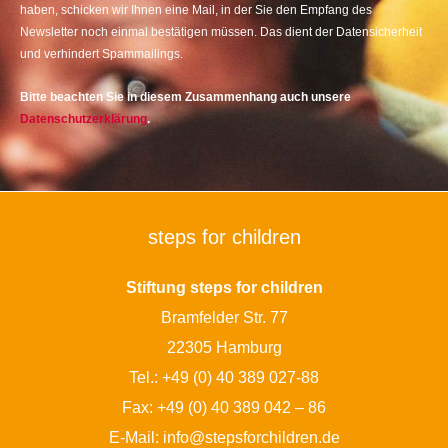
haben, schicken wir Ihnen eine Mail, in der Sie den Empfang des
Newsletter noch einmal bestätigen müssen. Das dient der Datensicherheit
und verhindert Spammailings.
Bitte beachten Sie in diesem Zusammenhang auch unsere
Datenschutzerklärung
.
steps for children
Stiftung steps for children
Bramfelder Str. 77
22305 Hamburg
Tel.:
+49 (0) 40 389 027-88
Fax: +49 (0) 40 389 042 – 86
E-Mail:
info@stepsforchildren.de