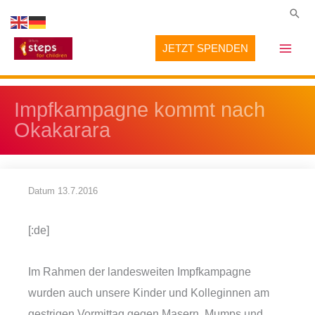
Zum
Suc
Inhalt
JETZT SPENDEN
springen
Impfkampagne kommt nach
Okakarara
Datum
13.7.2016
[:de]
Im Rahmen der landesweiten Impfkampagne
wurden auch unsere Kinder und Kolleginnen am
gestrigen Vormittag gegen Masern, Mumps und