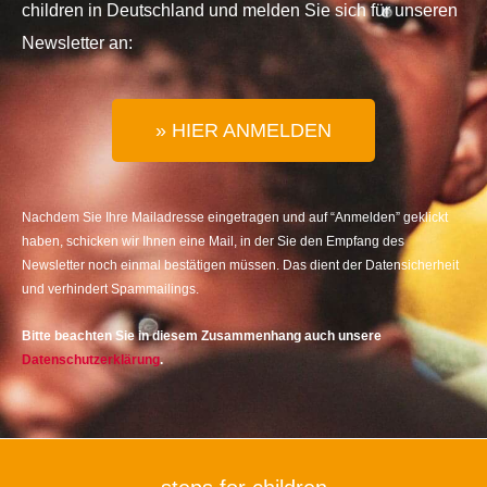
children in Deutschland und melden Sie sich für unseren
Newsletter an:
» HIER ANMELDEN
Nachdem Sie Ihre Mailadresse eingetragen und auf “Anmelden” geklickt
haben, schicken wir Ihnen eine Mail, in der Sie den Empfang des
Newsletter noch einmal bestätigen müssen. Das dient der Datensicherheit
und verhindert Spammailings.
Bitte beachten Sie in diesem Zusammenhang auch unsere
Datenschutzerklärung
.