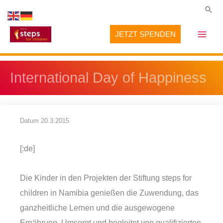
Zum
Suc
Inhalt
JETZT SPENDEN
springen
International Day of Happiness
Datum
20.3.2015
[:de]
Die Kinder in den Projekten der Stiftung steps for
children in Namibia genießen die Zuwendung, das
ganzheitliche Lernen und die ausgewogene
Ernährung. Umsorgt und begleitet von qualifizierten