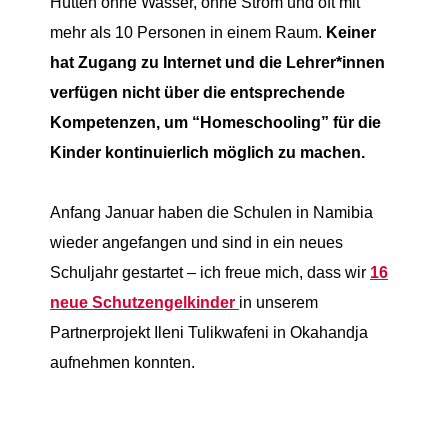
Hütten ohne Wasser, ohne Strom
und
oft
mit
mehr als 10 Personen in einem Raum
.
K
einer
hat Zugang zu Internet
und
die Lehrer*innen
verfügen
nicht
über
die entsprechende
Kompetenzen, um
“Homeschooling”
für die
Kinder kontinuierlich möglich zu machen.
Anfang Januar
haben
die Schulen in Namibia
wieder
angefangen und sind in ein neues
Schuljahr gestartet –
ich freue mich
,
das
s
wir
16
neue Schutzengelk
inder
in unserem
Partnerprojekt Ileni Tulikwafeni in Okahandja
aufnehmen konnten
.