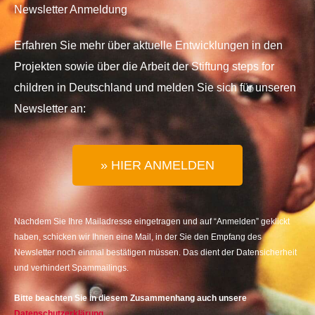
Newsletter Anmeldung
Erfahren Sie mehr über aktuelle Entwicklungen in den
Projekten sowie über die Arbeit der Stiftung steps for
children in Deutschland und melden Sie sich für unseren
Newsletter an:
» HIER ANMELDEN
Nachdem Sie Ihre Mailadresse eingetragen und auf “Anmelden” geklickt
haben, schicken wir Ihnen eine Mail, in der Sie den Empfang des
Newsletter noch einmal bestätigen müssen. Das dient der Datensicherheit
und verhindert Spammailings.
Bitte beachten Sie in diesem Zusammenhang auch unsere
Datenschutzerklärung
.