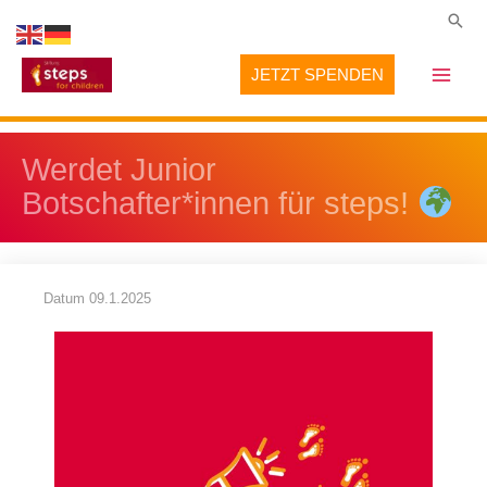
Zum
Suc
Inhalt
JETZT SPENDEN
springen
Werdet Junior
Botschafter*innen für steps!
Datum
09.1.2025