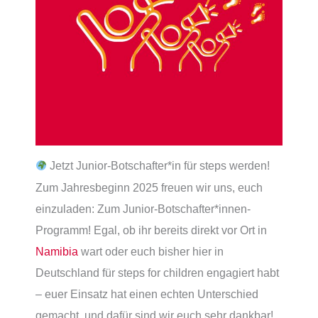
Jetzt Junior-Botschafter*in für steps werden!
Zum Jahresbeginn 2025 freuen wir uns, euch
einzuladen: Zum Junior-Botschafter*innen-
Programm! Egal, ob ihr bereits direkt vor Ort in
Namibia
wart oder euch bisher hier in
Deutschland für steps for children engagiert habt
– euer Einsatz hat einen echten Unterschied
gemacht, und dafür sind wir euch sehr dankbar!