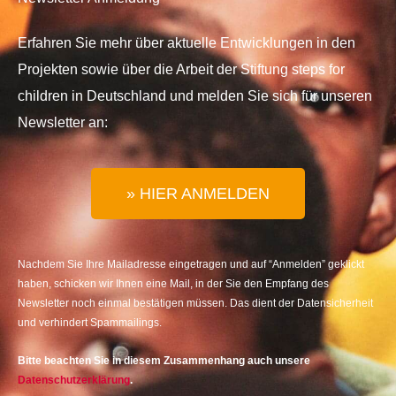
Erfahren Sie mehr über aktuelle Entwicklungen in den
Projekten sowie über die Arbeit der Stiftung steps for
children in Deutschland und melden Sie sich für unseren
Newsletter an:
» HIER ANMELDEN
Nachdem Sie Ihre Mailadresse eingetragen und auf “Anmelden” geklickt
haben, schicken wir Ihnen eine Mail, in der Sie den Empfang des
Newsletter noch einmal bestätigen müssen. Das dient der Datensicherheit
und verhindert Spammailings.
Bitte beachten Sie in diesem Zusammenhang auch unsere
Datenschutzerklärung
.