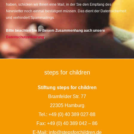
haben, schicken wir Ihnen eine Mail, in der Sie den Empfang des
Newsletter noch einmal bestätigen müssen. Das dient der Datensicherheit
und verhindert Spammailings.
Bitte beachten Sie in diesem Zusammenhang auch unsere
Datenschutzerklärung
.
steps for children
Stiftung steps for children
Bramfelder Str. 77
22305 Hamburg
Tel.:
+49 (0) 40 389 027-88
Fax: +49 (0) 40 389 042 – 86
E-Mail:
info@stepsforchildren.de