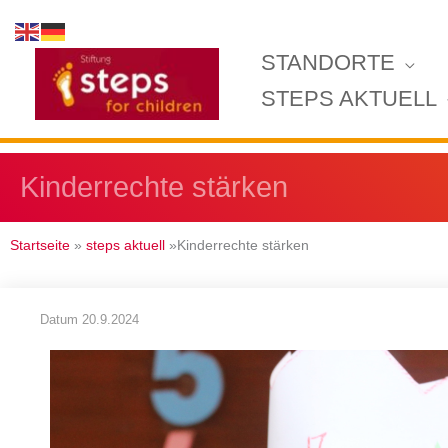
Zum
Inhalt
STANDORTE
springen
STEPS AKTUELL
Kinderrechte stärken
Startseite
»
steps aktuell
»Kinderrechte stärken
Datum
20.9.2024