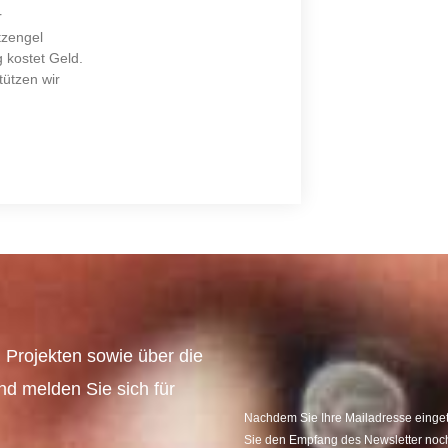
r
tzengel
 kostet Geld.
tützen wir
 Projekten sowie über die
und melden Sie sich für
Nachdem Sie Ihre Mailadresse eingetr
Sie den Empfang des Newsletter noch