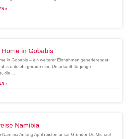
EN »
e Home in Gobabis
me in Gobabis – ein weiterer Einnahmen generierender
abis entsteht gerade eine Unterkunft für junge
, die
EN »
5
reise Namibia
e Namibia Anfang April reisten unser Gründer Dr. Michael