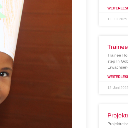
WEITERLES
11. Juli 2025
Traine
Trainee Ho
step In Gob
Erwachsene
WEITERLES
12. Juni 202
Projekt
Projektreis