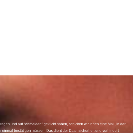
agen und auf “Anmelden” geklickt haben, schicken wir Ihnen eine Mail, in der
 einmal bestätigen müssen. Das dient der Datensicherheit und verhindert