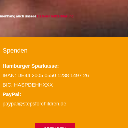
ammenhang auch unsere
Datenschutzerklärung
.
Spenden
Hamburger Sparkasse:
IBAN: DE44 2005 0550 1238 1497 26
BIC: HASPDEHHXXX
PayPal:
paypal@stepsforchildren.de