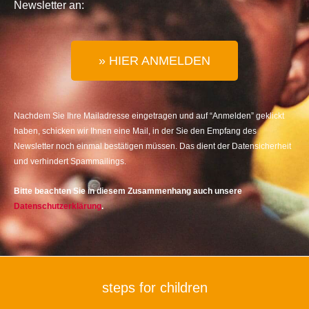
Newsletter an:
» HIER ANMELDEN
Nachdem Sie Ihre Mailadresse eingetragen und auf “Anmelden” geklickt
haben, schicken wir Ihnen eine Mail, in der Sie den Empfang des
Newsletter noch einmal bestätigen müssen. Das dient der Datensicherheit
und verhindert Spammailings.
Bitte beachten Sie in diesem Zusammenhang auch unsere
Datenschutzerklärung
.
steps for children