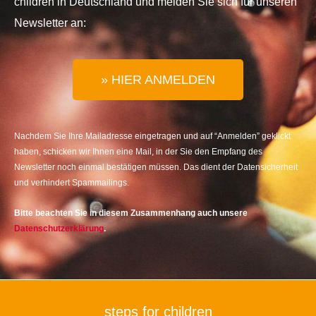
children in Deutschland und melden Sie sich für unseren
Newsletter an:
» HIER ANMELDEN
Nachdem Sie Ihre Mailadresse eingetragen und auf “Anmelden” geklickt
haben, schicken wir Ihnen eine Mail, in der Sie den Empfang des
Newsletter noch einmal bestätigen müssen. Das dient der Datensicherheit
und verhindert Spammailings.
Bitte beachten Sie in diesem Zusammenhang auch unsere
Datenschutzerklärung
.
steps for children