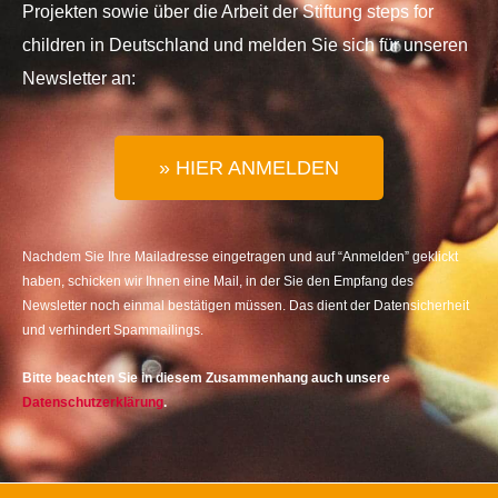
Projekten sowie über die Arbeit der Stiftung steps for
children in Deutschland und melden Sie sich für unseren
Newsletter an:
» HIER ANMELDEN
Nachdem Sie Ihre Mailadresse eingetragen und auf “Anmelden” geklickt
haben, schicken wir Ihnen eine Mail, in der Sie den Empfang des
Newsletter noch einmal bestätigen müssen. Das dient der Datensicherheit
und verhindert Spammailings.
Bitte beachten Sie in diesem Zusammenhang auch unsere
Datenschutzerklärung
.