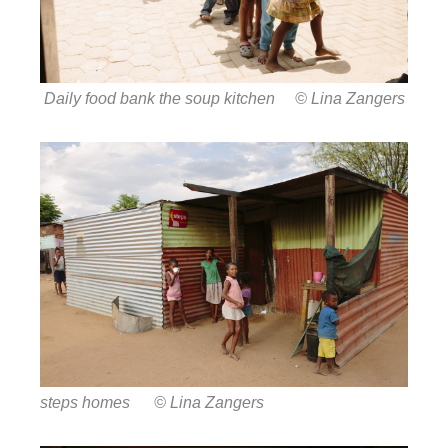
Daily food bank the soup kitchen © Lina Zangers
steps homes © Lina Zangers