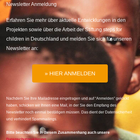
Newsletter Anmeldung
Erfahren Sie mehr über aktuelle Entwicklungen in den
Projekten sowie über die Arbeit der Stiftung steps for
children in Deutschland und melden Sie sich für unseren
Newsletter an:
» HIER ANMELDEN
Nachdem Sie Ihre Mailadresse eingetragen und auf “Anmelden” geklickt
haben, schicken wir Ihnen eine Mail, in der Sie den Empfang des
Newsletter noch einmal bestätigen müssen. Das dient der Datensicherheit
und verhindert Spammailings.
Bitte beachten Sie in diesem Zusammenhang auch unsere
Datenschutzerklärung
.