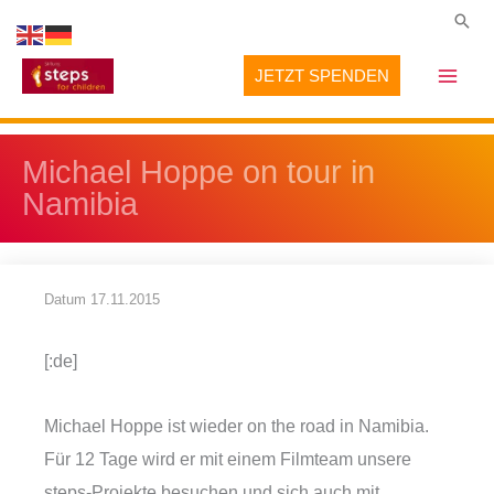
Zum
Suc
Inhalt
JETZT SPENDEN
springen
Michael Hoppe on tour in
Namibia
Datum
17.11.2015
[:de]
Michael Hoppe ist wieder on the road in Namibia.
Für 12 Tage wird er mit einem Filmteam unsere
steps-Projekte besuchen und sich auch mit