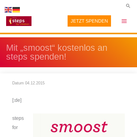
Zum
Suc
Inhalt
JETZT SPENDEN
springen
Mit „smoost“ kostenlos an
steps spenden!
Datum
04.12.2015
[:de]
steps
for