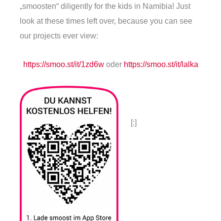
„smoosten“ diligently for the kids in Namibia! Just
look at these times left over, because you can see
our projects ever view:
https://smoo.st/it/1zd6w
oder
https://smoo.st/it/lalka
[:]