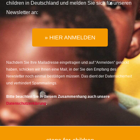
children in Deutschland und melden Sie sich für unseren
Newsletter an:
» HIER ANMELDEN
Nachdem Sie Ihre Mailadresse eingetragen und auf “Anmelden” geklickt
haben, schicken wir Ihnen eine Mail, in der Sie den Empfang des
Newsletter noch einmal bestätigen müssen. Das dient der Datensicherheit
und verhindert Spammailings.
Bitte beachten Sie in diesem Zusammenhang auch unsere
Datenschutzerklärung
.