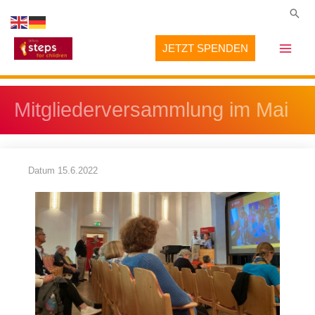
Zum
Suc
Inhalt
JETZT SPENDEN
springen
Mitgliederversammlung im Mai
Datum
15.6.2022