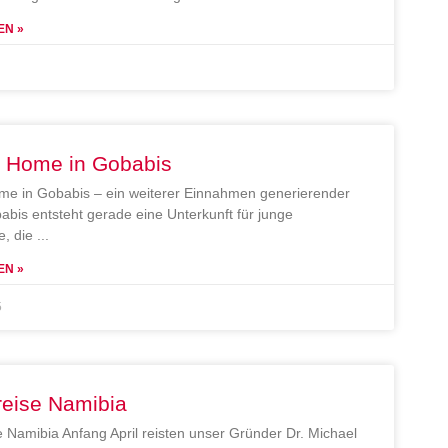
EN »
e Home in Gobabis
me in Gobabis – ein weiterer Einnahmen generierender
abis entsteht gerade eine Unterkunft für junge
, die
EN »
5
reise Namibia
e Namibia Anfang April reisten unser Gründer Dr. Michael