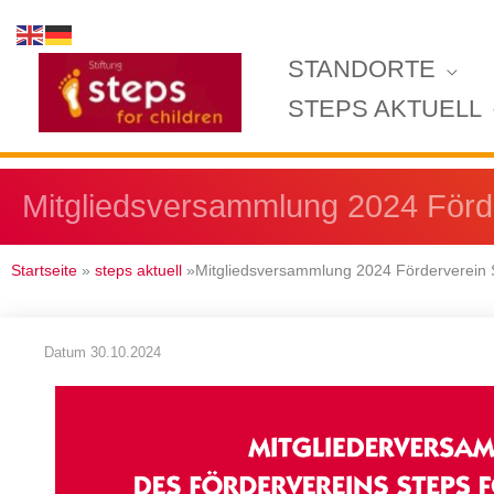
Zum
Inhalt
STANDORTE
springen
STEPS AKTUELL
Mitgliedsversammlung 2024 Förder
Startseite
»
steps aktuell
»Mitgliedsversammlung 2024 Förderverein St
Datum
30.10.2024