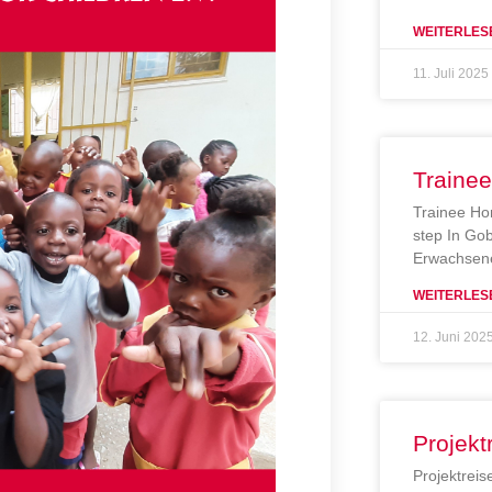
WEITERLES
11. Juli 2025
Traine
Trainee Ho
step In Gob
Erwachsene
WEITERLES
12. Juni 202
Projekt
Projektreis