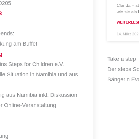
 0205
Clenda – s
wie sie als
3
WEITERLES
bends:
14. März 20
rkung am Buffet
g
Take a step
s Steps for Children e.V.
Der steps So
le Situation in Namibia und aus
Sängerin Eva
ng aus Namibia inkl. Diskussion
r Online-Veranstaltung
dung