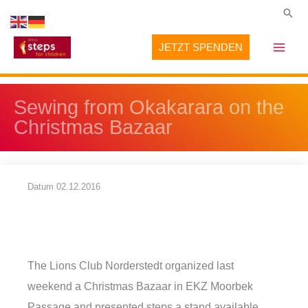
Zum
Suc
Inhalt
JETZT SPENDEN
springen
Sewing from Okakarara on the
Christmas Bazaar
Datum
02.12.2016
The Lions Club Norderstedt organized last
weekend a Christmas Bazaar in EKZ Moorbek
Passage and presented steps a stand available.