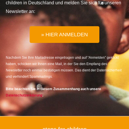
children in Deutschland und melden Sie sich für unseren
Newsletter an:
» HIER ANMELDEN
Nachdem Sie Ihre Mailadresse eingetragen und auf “Anmelden” geklickt
haben, schicken wir Ihnen eine Mail, in der Sie den Empfang des
Newsletter noch einmal bestätigen müssen. Das dient der Datensicherheit
und verhindert Spammailings.
Bitte beachten Sie in diesem Zusammenhang auch unsere
Datenschutzerklärung
.