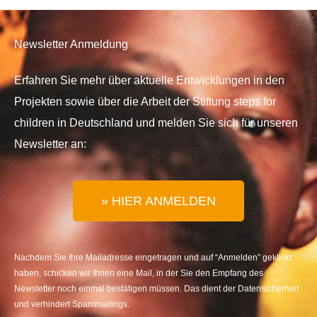
Newsletter Anmeldung
Erfahren Sie mehr über aktuelle Entwicklungen in den
Projekten sowie über die Arbeit der Stiftung steps for
children in Deutschland und melden Sie sich für unseren
Newsletter an:
» HIER ANMELDEN
Nachdem Sie Ihre Mailadresse eingetragen und auf “Anmelden” geklickt
haben, schicken wir Ihnen eine Mail, in der Sie den Empfang des
Newsletter noch einmal bestätigen müssen. Das dient der Datensicherheit
und verhindert Spammailings.