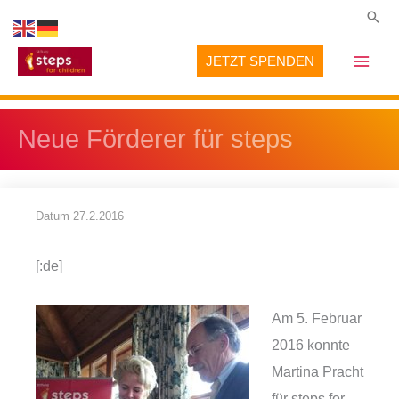
Zum
Suc
Inhalt
JETZT SPENDEN
springen
Neue Förderer für steps
Datum
27.2.2016
[:de]
Am 5. Februar
2016 konnte
Martina Pracht
für steps for