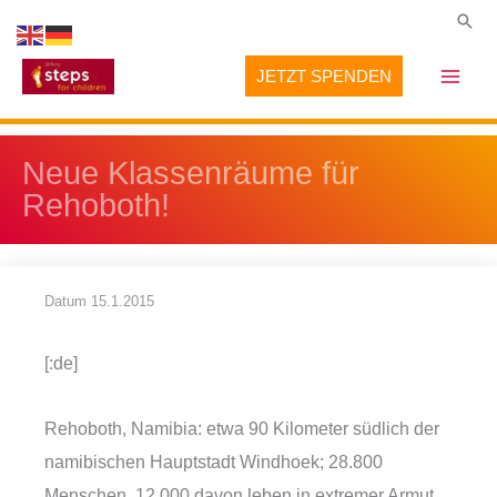
Zum
Suc
Inhalt
JETZT SPENDEN
springen
Neue Klassenräume für
Rehoboth!
Datum
15.1.2015
[:de]
Rehoboth, Namibia: etwa 90 Kilometer südlich der
namibischen Hauptstadt Windhoek; 28.800
Menschen, 12.000 davon leben in extremer Armut