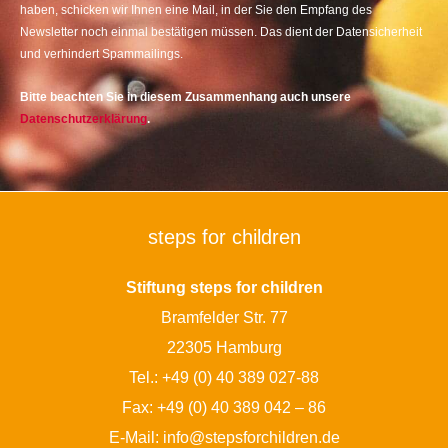
haben, schicken wir Ihnen eine Mail, in der Sie den Empfang des
Newsletter noch einmal bestätigen müssen. Das dient der Datensicherheit
und verhindert Spammailings.
Bitte beachten Sie in diesem Zusammenhang auch unsere
Datenschutzerklärung
.
steps for children
Stiftung steps for children
Bramfelder Str. 77
22305 Hamburg
Tel.:
+49 (0) 40 389 027-88
Fax: +49 (0) 40 389 042 – 86
E-Mail:
info@stepsforchildren.de