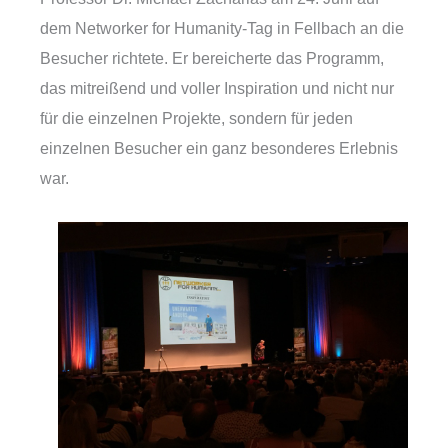
dem Networker for Humanity-Tag in Fellbach an die
Besucher richtete. Er bereicherte das Programm,
das mitreißend und voller Inspiration und nicht nur
für die einzelnen Projekte, sondern für jeden
einzelnen Besucher ein ganz besonderes Erlebnis
war.