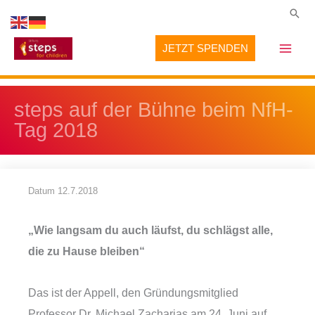
Zum
Suc
Inhalt
JETZT SPENDEN
springen
steps auf der Bühne beim NfH-
Tag 2018
Datum
12.7.2018
„Wie langsam du auch läufst, du schlägst alle,
die zu Hause bleiben“
Das ist der Appell, den Gründungsmitglied
Professor Dr. Michael Zacharias am 24. Juni auf