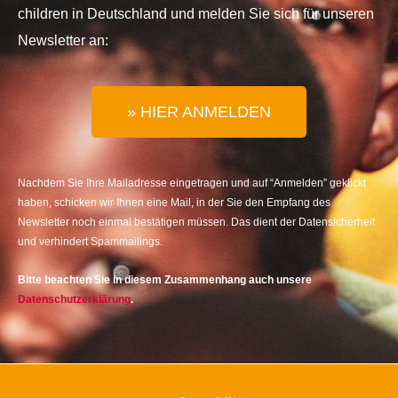
children in Deutschland und melden Sie sich für unseren
Newsletter an:
» HIER ANMELDEN
Nachdem Sie Ihre Mailadresse eingetragen und auf “Anmelden” geklickt
haben, schicken wir Ihnen eine Mail, in der Sie den Empfang des
Newsletter noch einmal bestätigen müssen. Das dient der Datensicherheit
und verhindert Spammailings.
Bitte beachten Sie in diesem Zusammenhang auch unsere
Datenschutzerklärung
.