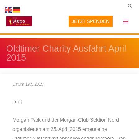
Zum
Suc
Inhalt
JETZT SPENDEN
springen
Oldtimer Charity Ausfahrt April
2015
Datum
19.5.2015
[:de]
Morgan Park und der Morgan-Club Sektion Nord
organisierten am 25. April 2015 erneut eine
Oldtimer Ausfahrt mit anschließender Tombola. Das