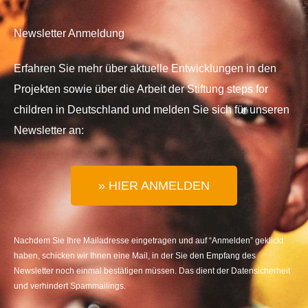
Newsletter Anmeldung
Erfahren Sie mehr über aktuelle Entwicklungen in den
Projekten sowie über die Arbeit der Stiftung steps for
children in Deutschland und melden Sie sich für unseren
Newsletter an:
» HIER ANMELDEN
Nachdem Sie Ihre Mailadresse eingetragen und auf “Anmelden” geklickt
haben, schicken wir Ihnen eine Mail, in der Sie den Empfang des
Newsletter noch einmal bestätigen müssen. Das dient der Datensicherheit
und verhindert Spammailings.