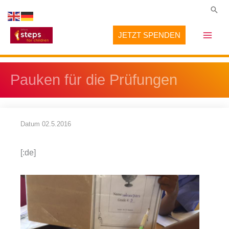
Zum
Suc
Inhalt
JETZT SPENDEN
springen
Pauken für die Prüfungen
Datum
02.5.2016
[:de]