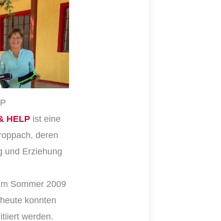
LP
 & HELP
ist eine
Kroppach, deren
g und Erziehung
e im Sommer 2009
 heute konnten
tiiert werden.