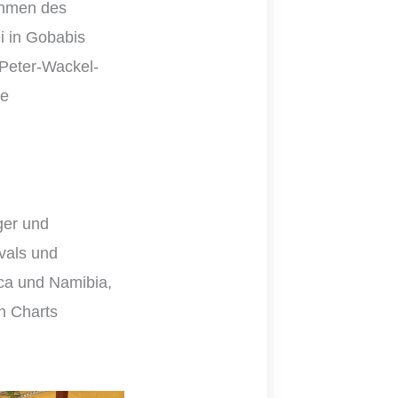
ahmen des
ei in Gobabis
“Peter-Wackel-
ne
ger und
ivals und
ca und Namibia,
en Charts