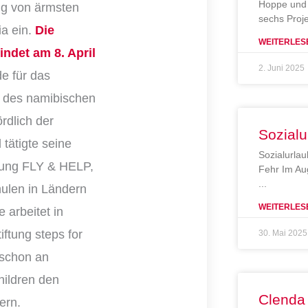
Hoppe und 
ng von ärmsten
sechs Proj
a ein.
Die
WEITERLES
ndet am 8. April
2. Juni 2025
e für das
i des namibischen
rdlich der
Sozialu
tätigte seine
Sozialurlau
tung FLY & HELP,
Fehr Im Au
hulen in Ländern
WEITERLES
 arbeitet in
iftung steps for
30. Mai 2025
 schon an
hildren den
Clenda
ern.