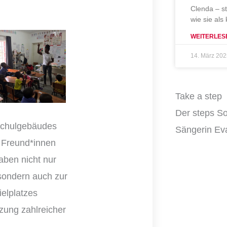
Clenda – s
wie sie als
WEITERLES
14. März 20
Take a step
Der steps So
 Schulgebäudes
Sängerin Eva
 Freund*innen
aben nicht nur
sondern auch zur
elplatzes
zung zahlreicher