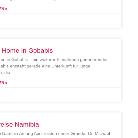
EN »
e Home in Gobabis
me in Gobabis – ein weiterer Einnahmen generierender
abis entsteht gerade eine Unterkunft für junge
, die
EN »
5
reise Namibia
e Namibia Anfang April reisten unser Gründer Dr. Michael