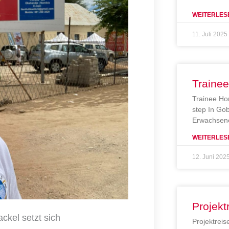
WEITERLES
11. Juli 2025
Traine
Trainee Ho
step In Gob
Erwachsene
WEITERLES
12. Juni 202
Projekt
ckel setzt sich
Projektreis