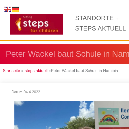
Zum
Inhalt
STANDORTE
springen
STEPS AKTUELL
Peter Wackel baut Schule in Nam
Startseite
»
steps aktuell
»Peter Wackel baut Schule in Namibia
Datum
04.4.2022