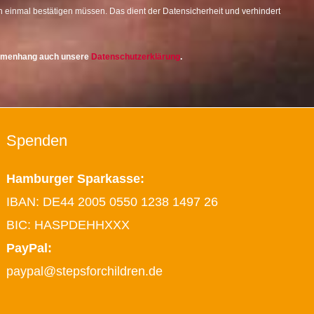
 einmal bestätigen müssen. Das dient der Datensicherheit und verhindert
ammenhang auch unsere
Datenschutzerklärung
.
Spenden
Hamburger Sparkasse:
IBAN: DE44 2005 0550 1238 1497 26
BIC: HASPDEHHXXX
PayPal:
paypal@stepsforchildren.de