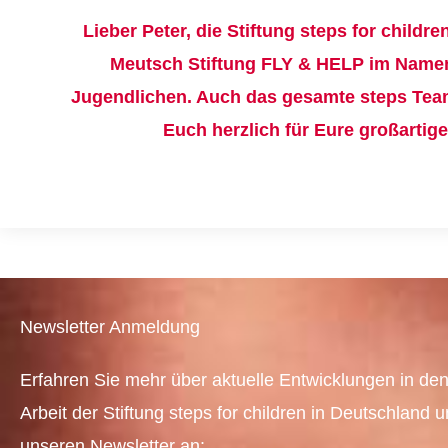
Lieber Peter, die Stiftung steps for childr
Meutsch Stiftung FLY & HELP
im Namen
Jugendlichen. Auch das gesamte steps Team
Euch herzlich für Eure großartig
Newsletter Anmeldung
Erfahren Sie mehr über aktuelle Entwicklungen in den
Arbeit der Stiftung steps for children in Deutschland 
unseren Newsletter an: