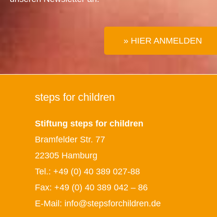
» HIER ANMELDEN
steps for children
Stiftung steps for children
Bramfelder Str. 77
22305 Hamburg
Tel.:
+49 (0) 40 389 027-88
Fax: +49 (0) 40 389 042 – 86
E-Mail:
info@stepsforchildren.de