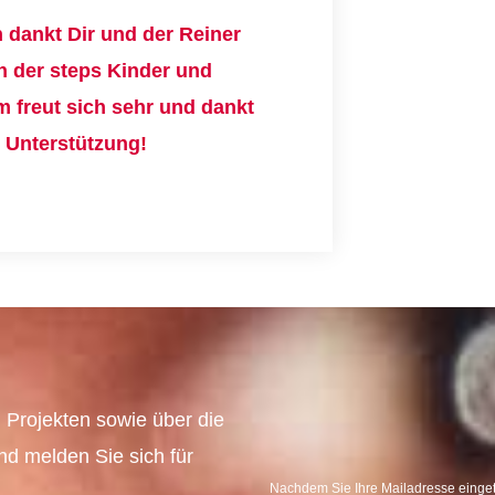
en dankt Dir und der
Reiner
 der steps Kinder und
 freut sich sehr und dankt
e Unterstützung!
 Projekten sowie über die
und melden Sie sich für
Nachdem Sie Ihre Mailadresse eingetr