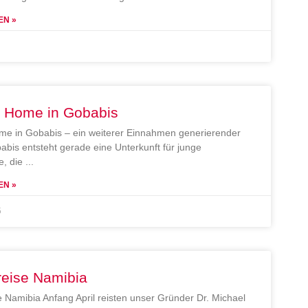
EN »
e Home in Gobabis
me in Gobabis – ein weiterer Einnahmen generierender
abis entsteht gerade eine Unterkunft für junge
, die
EN »
5
reise Namibia
e Namibia Anfang April reisten unser Gründer Dr. Michael