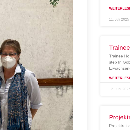
WEITERLES
11. Juli 2025
Traine
Trainee Ho
step In Gob
Erwachsene
WEITERLES
12. Juni 202
Projekt
Projektreis