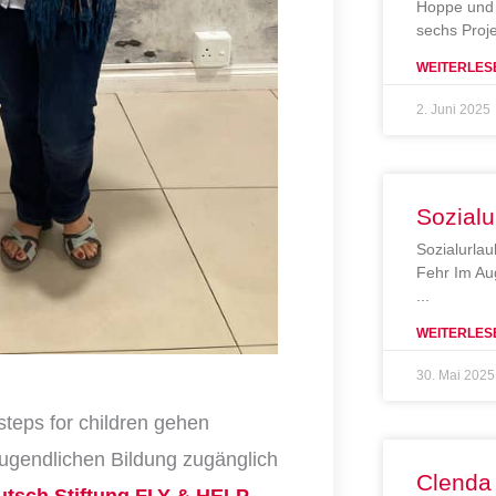
Hoppe und 
sechs Proj
WEITERLES
2. Juni 2025
Sozialu
Sozialurlau
Fehr Im Au
WEITERLES
30. Mai 2025
steps for children gehen
gendlichen Bildung zugänglich
Clenda
utsch Stiftung FLY & HELP