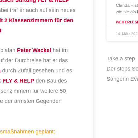
Clenda – s
bei traf er auch auf sein neues
wie sie als
t 2 Klassenzimmern für den
WEITERLES
I
!
14. März 20
ibiafan
Peter Wackel
hat im
Take a step
f der Durchreise hat er das
Der steps So
a
durch Zufall gesehen und es
Sängerin Eva
t
FLY & HELP
den Bau des
senzimmern für weitere 50
ine der ärmsten Gegenden
ngsmaßnahmen geplant: