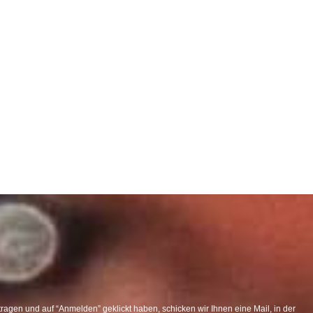
agen und auf “Anmelden” geklickt haben, schicken wir Ihnen eine Mail, in der