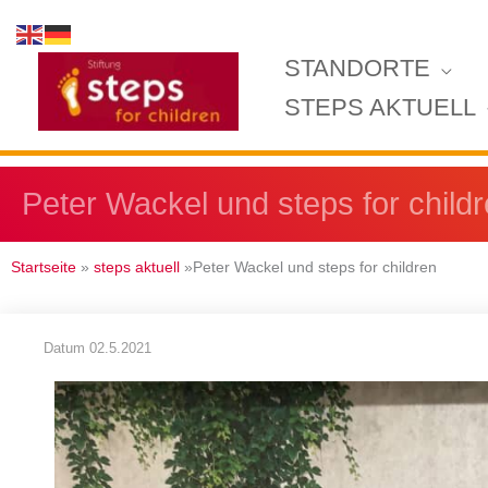
Zum
Inhalt
STANDORTE
springen
STEPS AKTUELL
Peter Wackel und steps for child
Startseite
»
steps aktuell
»Peter Wackel und steps for children
Datum
02.5.2021