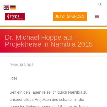
Zum
Suc
Inhalt
JETZT SPENDEN
springen
Dr. Michael Hoppe auf
Projektreise in Namibia 2015
Datum
18.6.2015
[:de]
Seit einigen Tagen reise ich durch Namibia zu
unseren steps-Projekten und schaue mir die
neuesten Entwicklungen und Bauten an, habe