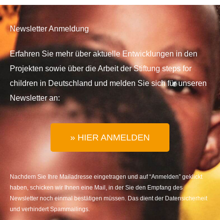
Newsletter Anmeldung
Erfahren Sie mehr über aktuelle Entwicklungen in den
Projekten sowie über die Arbeit der Stiftung steps for
children in Deutschland und melden Sie sich für unseren
Newsletter an:
» HIER ANMELDEN
Nachdem Sie Ihre Mailadresse eingetragen und auf “Anmelden” geklickt
haben, schicken wir Ihnen eine Mail, in der Sie den Empfang des
Newsletter noch einmal bestätigen müssen. Das dient der Datensicherheit
und verhindert Spammailings.