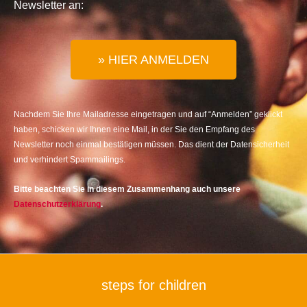
Newsletter an:
» HIER ANMELDEN
Nachdem Sie Ihre Mailadresse eingetragen und auf “Anmelden” geklickt
haben, schicken wir Ihnen eine Mail, in der Sie den Empfang des
Newsletter noch einmal bestätigen müssen. Das dient der Datensicherheit
und verhindert Spammailings.
Bitte beachten Sie in diesem Zusammenhang auch unsere
Datenschutzerklärung
.
steps for children