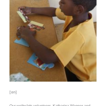
[:en]
Our weltwärts volunteers, Katharina Wagner and