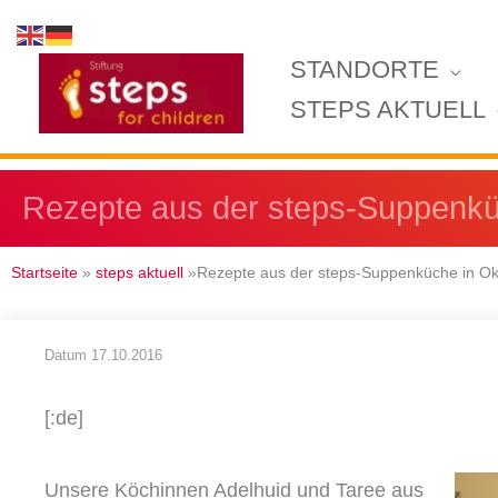
Zum
Inhalt
STANDORTE
springen
STEPS AKTUELL
Rezepte aus der steps-Suppenkü
Startseite
»
steps aktuell
»Rezepte aus der steps-Suppenküche in O
Datum
17.10.2016
[:de]
Unsere Köchinnen Adelhuid und Taree aus