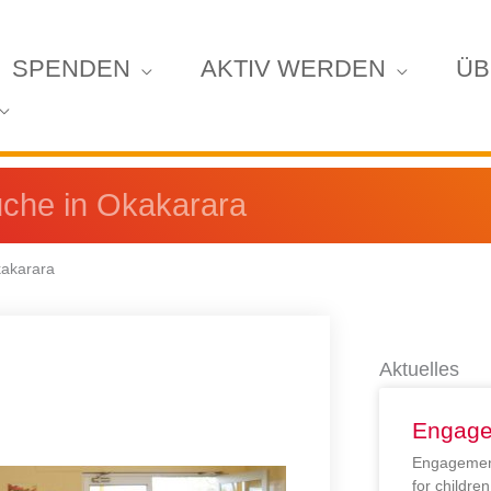
SPENDEN
AKTIV WERDEN
ÜB
che in Okakarara
kakarara
Aktuelles
Engage
Engagement
for childr