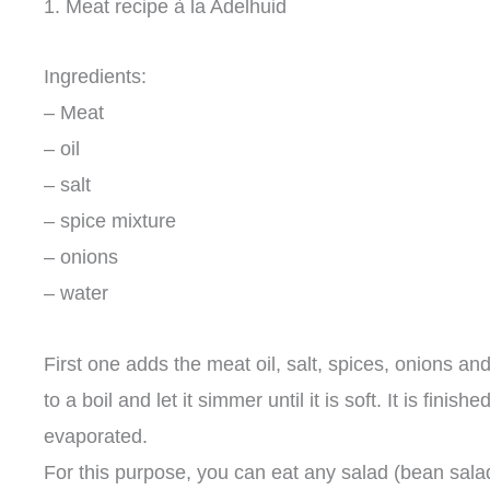
1. Meat recipe à la Adelhuid
Ingredients:
– Meat
– oil
– salt
– spice mixture
– onions
– water
First one adds the meat oil, salt, spices, onions and 
to a boil and let it simmer until it is soft. It is finis
evaporated.
For this purpose, you can eat any salad (bean sala