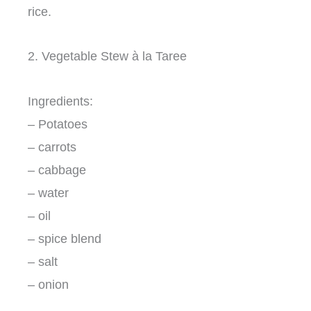
rice.
2. Vegetable Stew à la Taree
Ingredients:
– Potatoes
– carrots
– cabbage
– water
– oil
– spice blend
– salt
– onion