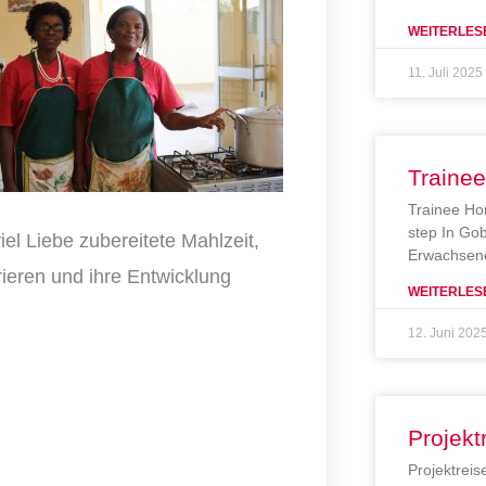
WEITERLES
11. Juli 2025
Traine
Trainee Ho
step In Gob
el Liebe zubereitete Mahlzeit,
Erwachsene
trieren und ihre Entwicklung
WEITERLES
12. Juni 202
Projekt
Projektreis