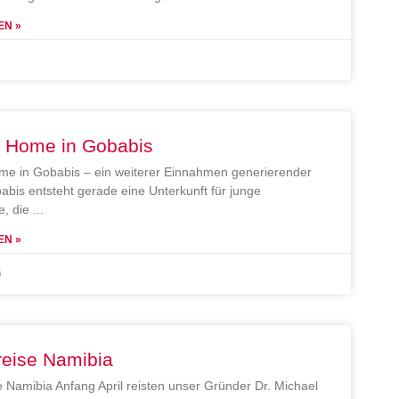
EN »
e Home in Gobabis
me in Gobabis – ein weiterer Einnahmen generierender
abis entsteht gerade eine Unterkunft für junge
, die
EN »
5
reise Namibia
e Namibia Anfang April reisten unser Gründer Dr. Michael