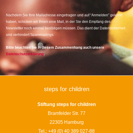
Nachdem Sie Ihre Mailadresse eingetragen und auf “Anmelden” geklickt
haben, schicken wir Ihnen eine Mail, in der Sie den Empfang des
Newsletter noch einmal bestätigen müssen. Das dient der Datensicherheit
und verhindert Spammailings.
Bitte beachten Sie in diesem Zusammenhang auch unsere
Datenschutzerklärung
.
steps for children
Stiftung steps for children
Bramfelder Str. 77
22305 Hamburg
Tel.:
+49 (0) 40 389 027-88