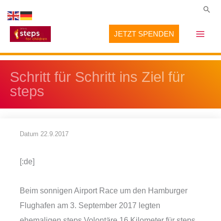
Zum
Suc
Inhalt
JETZT SPENDEN
springen
Schritt für Schritt ins Ziel für
steps
Datum
22.9.2017
[:de]
Beim sonnigen Airport Race um den Hamburger
Flughafen am 3. September 2017 legten
ehemaligen steps Volontäre 16 Kilometer für steps