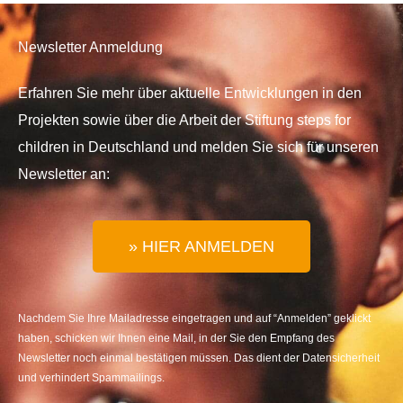
Newsletter Anmeldung
Erfahren Sie mehr über aktuelle Entwicklungen in den
Projekten sowie über die Arbeit der Stiftung steps for
children in Deutschland und melden Sie sich für unseren
Newsletter an:
» HIER ANMELDEN
Nachdem Sie Ihre Mailadresse eingetragen und auf “Anmelden” geklickt
haben, schicken wir Ihnen eine Mail, in der Sie den Empfang des
Newsletter noch einmal bestätigen müssen. Das dient der Datensicherheit
und verhindert Spammailings.