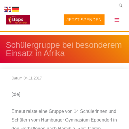
Zum
Suc
Inhalt
JETZT SPENDEN
springen
Schülergruppe bei besonderem
Einsatz in Afrika
Datum
04.11.2017
[:de]
Erneut reiste eine Gruppe von 14 Schülerinnen und
Schülern vom Hamburger Gymnasium Eppendorf in
den Herbstferien nach Namibia. Seit Jahren