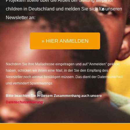
Projekten sowie über die Arbeit der Stiftung steps for
children in Deutschland und melden Sie sich für unseren
Newsletter an:
» HIER ANMELDEN
Nachdem Sie Ihre Mailadresse eingetragen und auf “Anmelden” geklickt
haben, schicken wir Ihnen eine Mail, in der Sie den Empfang des
Newsletter noch einmal bestätigen müssen. Das dient der Datensicherheit
und verhindert Spammailings.
Bitte beachten Sie in diesem Zusammenhang auch unsere
Datenschutzerklärung
.