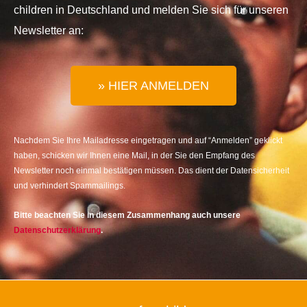
children in Deutschland und melden Sie sich für unseren
Newsletter an:
» HIER ANMELDEN
Nachdem Sie Ihre Mailadresse eingetragen und auf “Anmelden” geklickt
haben, schicken wir Ihnen eine Mail, in der Sie den Empfang des
Newsletter noch einmal bestätigen müssen. Das dient der Datensicherheit
und verhindert Spammailings.
Bitte beachten Sie in diesem Zusammenhang auch unsere
Datenschutzerklärung
.