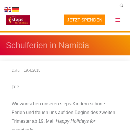
Zum
Suc
Inhalt
JETZT SPENDEN
springen
Schulferien in Namibia
Datum
19.4.2015
[:de]
Wir wünschen unseren steps-Kindern schöne
Ferien und
freuen uns auf den Beginn des zweiten
Trimester ab 19. Mai!
Happy Holidays for
everybody!