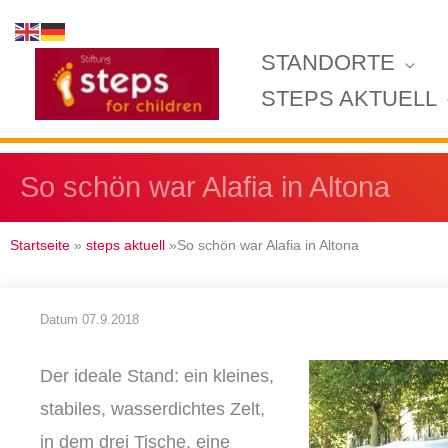
Zum
Inhalt
STANDORTE
springen
STEPS AKTUELL
So schön war Alafia in Altona
Startseite
»
steps aktuell
»So schön war Alafia in Altona
Datum
07.9.2018
Der ideale Stand: ein kleines,
stabiles, wasserdichtes Zelt,
in dem drei Tische, eine