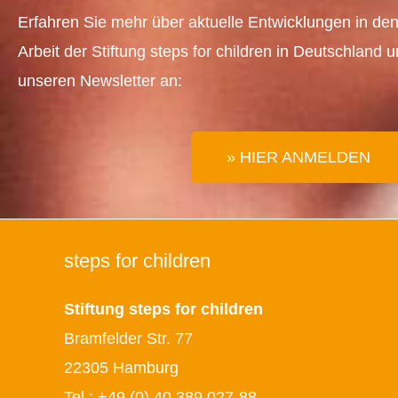
Erfahren Sie mehr über aktuelle Entwicklungen in den
Arbeit der Stiftung steps for children in Deutschland 
unseren Newsletter an:
» HIER ANMELDEN
steps for children
Stiftung steps for children
Bramfelder Str. 77
22305 Hamburg
Tel.:
+49 (0) 40 389 027-88