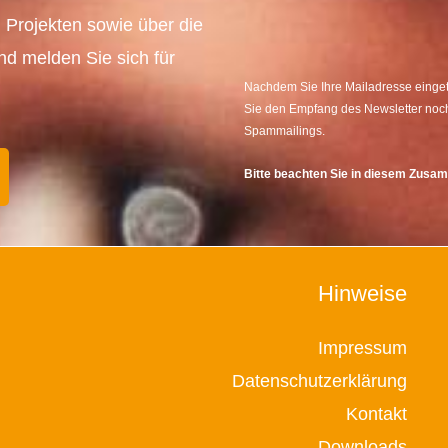
 Projekten sowie über die
und melden Sie sich für
Nachdem Sie Ihre Mailadresse eingetr
Sie den Empfang des Newsletter noch
Spammailings.
Bitte beachten Sie in diesem Zus
Hinweise
Impressum
Datenschutzerklärung
Kontakt
Downloads