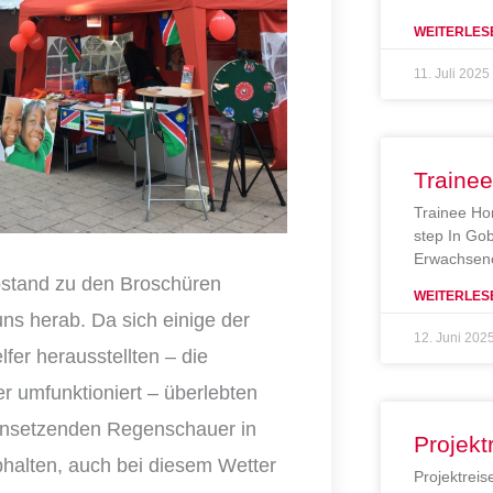
WEITERLES
11. Juli 2025
Traine
Trainee Ho
step In Gob
Erwachsene
Abstand zu den Broschüren
WEITERLES
uns herab. Da sich einige der
12. Juni 202
fer herausstellten – die
r umfunktioniert – überlebten
einsetzenden Regenschauer in
Projekt
bhalten, auch bei diesem Wetter
Projektreis