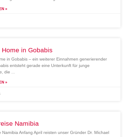
EN »
e Home in Gobabis
me in Gobabis – ein weiterer Einnahmen generierender
abis entsteht gerade eine Unterkunft für junge
, die
EN »
5
reise Namibia
e Namibia Anfang April reisten unser Gründer Dr. Michael