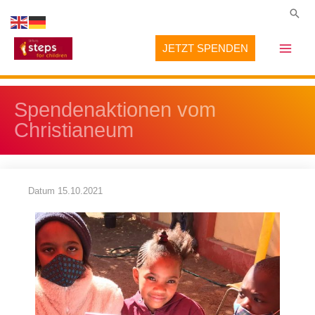
Zum
Suc
Inhalt
JETZT SPENDEN
springen
Spendenaktionen vom
Christianeum
Datum
15.10.2021