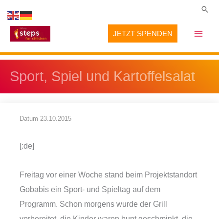
Zum
Suc
Inhalt
JETZT SPENDEN
springen
Sport, Spiel und Kartoffelsalat
Datum
23.10.2015
[:de]
Freitag vor einer Woche stand beim Projektstandort
Gobabis ein Sport- und Spieltag auf dem
Programm. Schon morgens wurde der Grill
vorbereitet, die Kinder waren bunt geschminkt, die