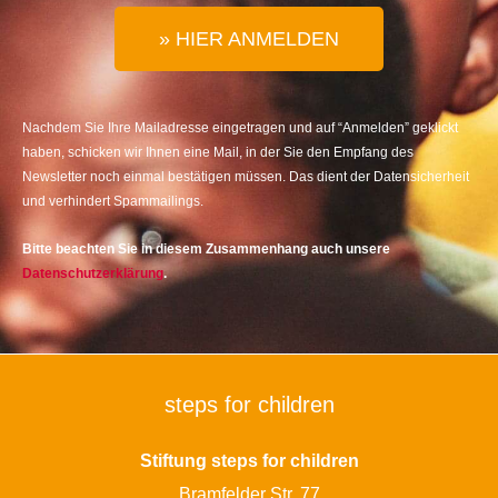
» HIER ANMELDEN
Nachdem Sie Ihre Mailadresse eingetragen und auf “Anmelden” geklickt
haben, schicken wir Ihnen eine Mail, in der Sie den Empfang des
Newsletter noch einmal bestätigen müssen. Das dient der Datensicherheit
und verhindert Spammailings.
Bitte beachten Sie in diesem Zusammenhang auch unsere
Datenschutzerklärung
.
steps for children
Stiftung steps for children
Bramfelder Str. 77