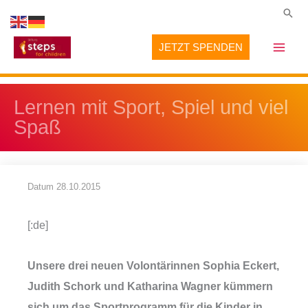
Zum
Suc
Inhalt
JETZT SPENDEN
springen
Lernen mit Sport, Spiel und viel
Spaß
Datum
28.10.2015
[:de]
Unsere drei neuen Volontärinnen Sophia Eckert,
Judith Schork und Katharina Wagner kümmern
sich um das Sportprogramm für die Kinder in