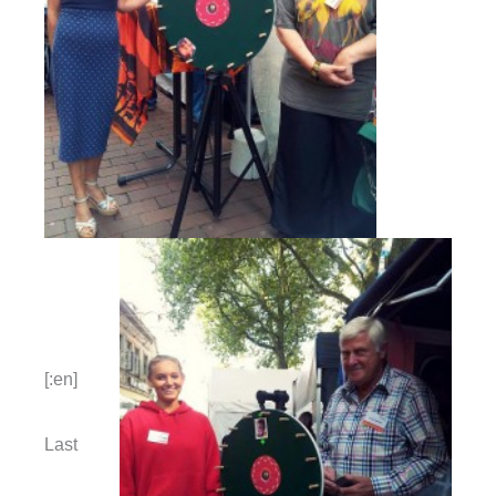
[:en]
Last