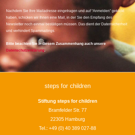
Nachdem Sie Ihre Mailadresse eingetragen und auf “Anmelden” geklickt
haben, schicken wir Ihnen eine Mail, in der Sie den Empfang des
Newsletter noch einmal bestätigen müssen. Das dient der Datensicherheit
und verhindert Spammailings.
Bitte beachten Sie in diesem Zusammenhang auch unsere
Datenschutzerklärung
.
steps for children
Stiftung steps for children
Bramfelder Str. 77
22305 Hamburg
Tel.:
+49 (0) 40 389 027-88