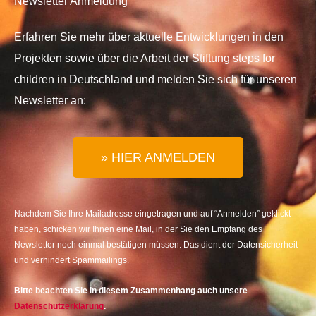
Newsletter Anmeldung
Erfahren Sie mehr über aktuelle Entwicklungen in den
Projekten sowie über die Arbeit der Stiftung steps for
children in Deutschland und melden Sie sich für unseren
Newsletter an:
» HIER ANMELDEN
Nachdem Sie Ihre Mailadresse eingetragen und auf “Anmelden” geklickt
haben, schicken wir Ihnen eine Mail, in der Sie den Empfang des
Newsletter noch einmal bestätigen müssen. Das dient der Datensicherheit
und verhindert Spammailings.
Bitte beachten Sie in diesem Zusammenhang auch unsere
Datenschutzerklärung
.