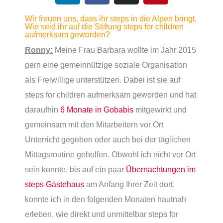
n
c
s
n
Wir freuen uns, dass ihr steps in die Alpen bringt.
k
e
t
t
Wie seid ihr auf die Stiftung steps for children
e
b
a
e
aufmerksam geworden?
d
o
g
r
Ronny:
Meine Frau Barbara wollte im Jahr 2015
i
o
r
e
gern eine gemeinnützige soziale Organisation
n
k
a
s
als Freiwillige unterstützen. Dabei ist sie auf
m
t
steps for children auf­merksam geworden und hat
daraufhin
6 Monate in Gobabis
mitgewirkt und
gemeinsam mit den Mitarbeitern vor Ort
Unterricht gegeben oder auch bei der täglichen
Mittagsroutine geholfen. Obwohl ich nicht vor Ort
sein konnte, bis auf ein paar
Übernachtungen im
steps Gästehaus
am Anfang Ihrer Zeit dort,
konnte ich in den folgenden Monaten hautnah
erleben, wie direkt und unmittelbar steps for