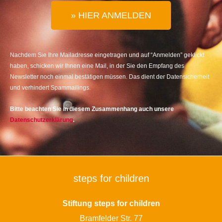
» HIER ANMELDEN
Nachdem Sie Ihre Mailadresse eingetragen und auf “Anmelden” geklickt
haben, schicken wir Ihnen eine Mail, in der Sie den Empfang des
Newsletter noch einmal bestätigen müssen. Das dient der Datensicherheit
und verhindert Spammailings.
Bitte beachten Sie in diesem Zusammenhang auch unsere
Datenschutzerklärung
.
steps for children
Stiftung steps for children
Bramfelder Str. 77