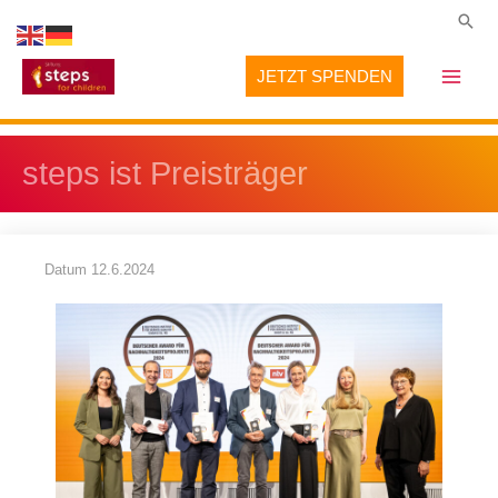
Zum
Suc
Inhalt
JETZT SPENDEN
springen
steps ist Preisträger
Datum
12.6.2024