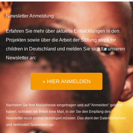
Newsletter Anmeldung
Erfahren Sie mehr über aktuelle Entwicklungen in den
Projekten sowie über die Arbeit der Stiftung steps for
children in Deutschland und melden Sie sich für unseren
Newsletter an:
» HIER ANMELDEN
Nachdem Sie Ihre Mailadresse eingetragen und auf “Anmelden” geklickt
haben, schicken wir Ihnen eine Mail, in der Sie den Empfang des
Newsletter noch einmal bestätigen müssen. Das dient der Datensicherheit
und verhindert Spammailings.