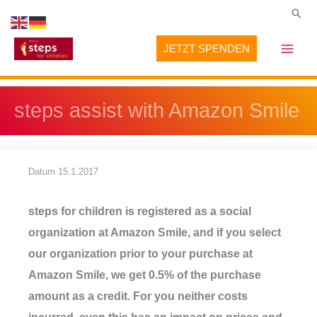
Zum
Suc
Inhalt
JETZT SPENDEN
springen
steps assist with Amazon Smile
Datum
15.1.2017
steps for children is registered as a social
organization at Amazon Smile, and if you select
our organization prior to your purchase at
Amazon Smile, we get 0.5% of the purchase
amount as a credit. For you neither costs