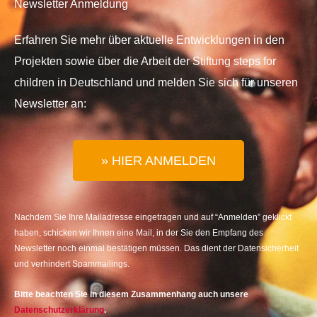
Newsletter Anmeldung
Erfahren Sie mehr über aktuelle Entwicklungen in den
Projekten sowie über die Arbeit der Stiftung steps for
children in Deutschland und melden Sie sich für unseren
Newsletter an:
» HIER ANMELDEN
Nachdem Sie Ihre Mailadresse eingetragen und auf “Anmelden” geklickt
haben, schicken wir Ihnen eine Mail, in der Sie den Empfang des
Newsletter noch einmal bestätigen müssen. Das dient der Datensicherheit
und verhindert Spammailings.
Bitte beachten Sie in diesem Zusammenhang auch unsere
Datenschutzerklärung
.