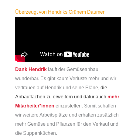
Überzeugt von Hendriks Grünem Daumen
Dank Hendrik
läuft der Gemüseanbau
wunderbar. Es gibt kaum Verluste mehr und wir
vertrauen auf Hendrik und seine Pläne,
die
Anbauflächen zu erweitern und dafür auch
mehr
Mitarbeiter*innen
einzustellen.
Somit schaffen
wir weitere Arbeitsplätze und erhalten zusätzlich
mehr Gemüse und Pflanzen für den Verkauf und
die Suppenküchen.