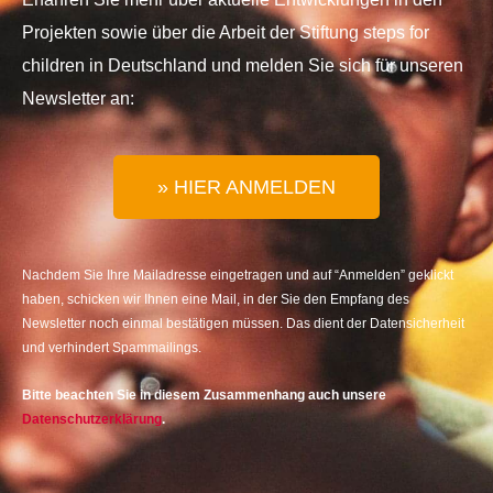
Projekten sowie über die Arbeit der Stiftung steps for
children in Deutschland und melden Sie sich für unseren
Newsletter an:
» HIER ANMELDEN
Nachdem Sie Ihre Mailadresse eingetragen und auf “Anmelden” geklickt
haben, schicken wir Ihnen eine Mail, in der Sie den Empfang des
Newsletter noch einmal bestätigen müssen. Das dient der Datensicherheit
und verhindert Spammailings.
Bitte beachten Sie in diesem Zusammenhang auch unsere
Datenschutzerklärung
.