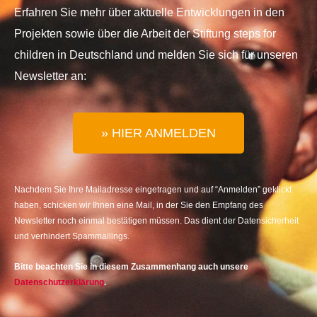
Erfahren Sie mehr über aktuelle Entwicklungen in den
Projekten sowie über die Arbeit der Stiftung steps for
children in Deutschland und melden Sie sich für unseren
Newsletter an:
» HIER ANMELDEN
Nachdem Sie Ihre Mailadresse eingetragen und auf “Anmelden” geklickt
haben, schicken wir Ihnen eine Mail, in der Sie den Empfang des
Newsletter noch einmal bestätigen müssen. Das dient der Datensicherheit
und verhindert Spammailings.
Bitte beachten Sie in diesem Zusammenhang auch unsere
Datenschutzerklärung
.