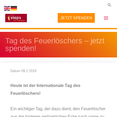
Zum
Suc
Inhalt
JETZT SPENDEN
springen
Tag des Feuerlöschers – jetzt
spenden!
Datum
09.2.2019
Heute ist der Internationale Tag des
Feuerlöschers!
Ein wichtiger Tag, der dazu dient, den Feuerlöscher
aus der hinteren gedanklichen Ecke nach vorne zu