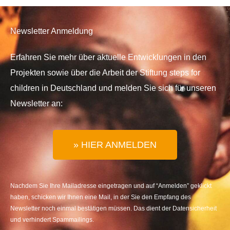
Newsletter Anmeldung
Erfahren Sie mehr über aktuelle Entwicklungen in den
Projekten sowie über die Arbeit der Stiftung steps for
children in Deutschland und melden Sie sich für unseren
Newsletter an:
» HIER ANMELDEN
Nachdem Sie Ihre Mailadresse eingetragen und auf “Anmelden” geklickt
haben, schicken wir Ihnen eine Mail, in der Sie den Empfang des
Newsletter noch einmal bestätigen müssen. Das dient der Datensicherheit
und verhindert Spammailings.