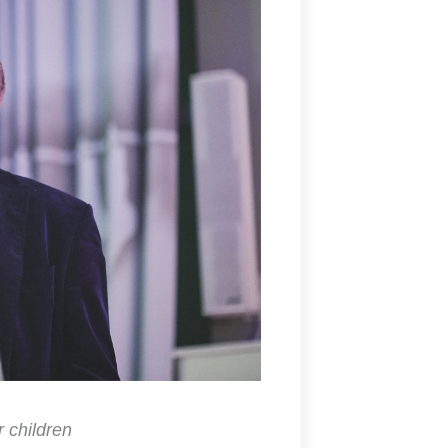
oul“
ren