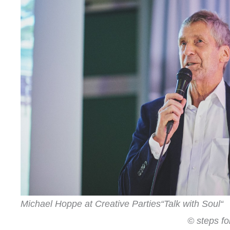
Michael Hoppe at Creative Parties“Talk with S
© steps for child