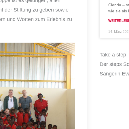
ppe ist es gelungen, allen
Clenda – s
it der Stiftung zu geben sowie
wie sie als
rn und Worten zum Erlebnis zu
WEITERLES
14. März 20
Take a step
Der steps So
Sängerin Eva