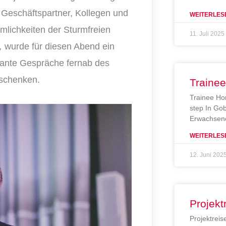
e Geschäftspartner, Kollegen und
WEITERLES
mlichkeiten der Sturmfreien
11. Juli 2025
,
wurde für diesen Abend ein
sante Gespräche fernab des
 schenken.
Traine
Trainee Ho
step In Gob
Erwachsene
WEITERLES
12. Juni 202
Projekt
Projektreis