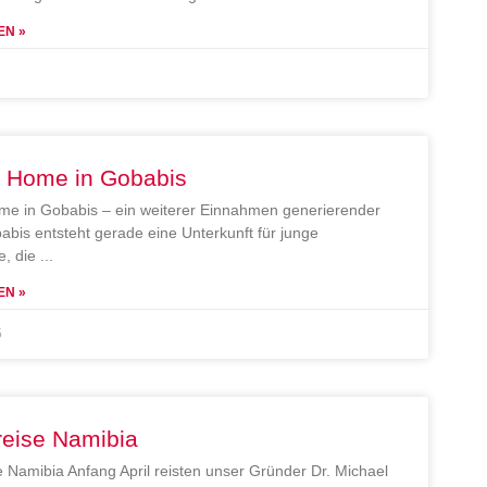
EN »
e Home in Gobabis
me in Gobabis – ein weiterer Einnahmen generierender
abis entsteht gerade eine Unterkunft für junge
, die
EN »
5
reise Namibia
e Namibia Anfang April reisten unser Gründer Dr. Michael