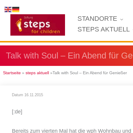
Zum
Inhalt
STANDORTE
springen
STEPS AKTUELL
Talk with Soul – Ein Abend für G
Startseite
»
steps aktuell
»Talk with Soul – Ein Abend für Genießer
Datum
16.11.2015
[:de]
Bereits zum vierten Mal hat die wph Wohnbau und