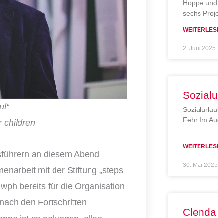
Hoppe und 
sechs Proj
WEITERLES
2. Juni 2025
Sozialu
h Soul“
Sozialurlau
Fehr Im Au
ren
WEITERLES
tsführern an diesem Abend
30. Mai 2025
arbeit mit der Stiftung „steps
e wph bereits für die Organisation
 nach den Fortschritten
Clenda