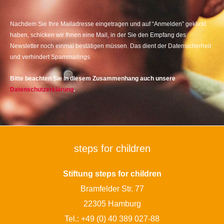
Nachdem Sie Ihre Mailadresse eingetragen und auf “Anmelden” geklickt
haben, schicken wir Ihnen eine Mail, in der Sie den Empfang des
Newsletter noch einmal bestätigen müssen. Das dient der Datensicherheit
und verhindert Spammailings.
Bitte beachten Sie in diesem Zusammenhang auch unsere
Datenschutzerklärung
.
steps for children
Stiftung steps for children
Bramfelder Str. 77
22305 Hamburg
Tel.:
+49 (0) 40 389 027-88