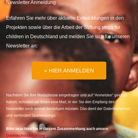
Newsletter Anmeldung
Erfahren Sie mehr über aktuelle Entwicklungen in den
Projekten sowie über die Arbeit der Stiftung steps for
children in Deutschland und melden Sie sich für unseren
Newsletter an:
» HIER ANMELDEN
Nachdem Sie Ihre Mailadresse eingetragen und auf “Anmelden” geklickt
haben, schicken wir Ihnen eine Mail, in der Sie den Empfang des
Newsletter noch einmal bestätigen müssen. Das dient der Datensicherheit
und verhindert Spammailings.
Bitte beachten Sie in diesem Zusammenhang auch unsere
Datenschutzerklärung
.