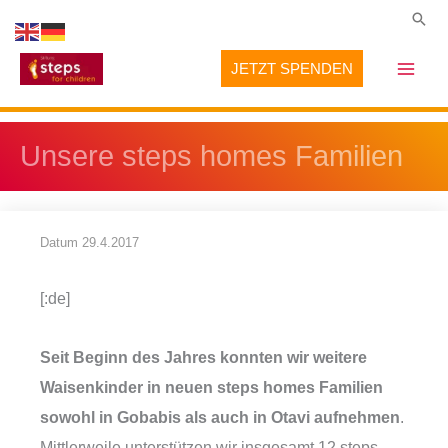
Zum
Suc
Inhalt
JETZT SPENDEN
springen
Unsere steps homes Familien
Datum
29.4.2017
[:de]
Seit Beginn des Jahres konnten wir weitere
Waisenkinder in neuen steps homes Familien
sowohl in Gobabis als auch in
Otavi aufnehmen
.
Mittlerweile unterstützen wir insgesamt 12 steps