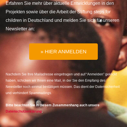
Erfahren Sie mehr über aktuelle Entwicklungen in den
Projekten sowie über die Arbeit der Stiftung steps for
children in Deutschland und melden Sie sich für unseren
Newsletter an:
» HIER ANMELDEN
Nachdem Sie Ihre Mailadresse eingetragen und auf “Anmelden” geklickt
haben, schicken wir Ihnen eine Mail, in der Sie den Empfang des
Newsletter noch einmal bestätigen müssen. Das dient der Datensicherheit
und verhindert Spammailings.
Bitte beachten Sie in diesem Zusammenhang auch unsere
Datenschutzerklärung
.