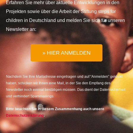
Erfahren Sie mehr über aktuelle Entwicklungen in den
Projekten sowie über die Arbeit der Stiftung steps for
children in Deutschland und melden Sie sich für unseren
Newsletter an:
» HIER ANMELDEN
Nachdem Sie Ihre Mailadresse eingetragen und auf “Anmelden” geklickt
haben, schicken wir Ihnen eine Mail, in der Sie den Empfang des
Newsletter noch einmal bestätigen müssen. Das dient der Datensicherheit
und verhindert Spammailings.
Bitte beachten Sie in diesem Zusammenhang auch unsere
Datenschutzerklärung
.