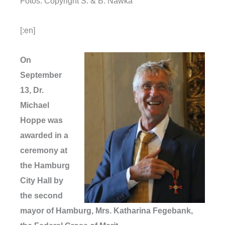
Fotos: Copyright S. & B. Nawka
[:en]
On
September
13, Dr.
Michael
Hoppe was
awarded in a
ceremony at
the Hamburg
City Hall by
the second
mayor of Hamburg, Mrs. Katharina Fegebank,